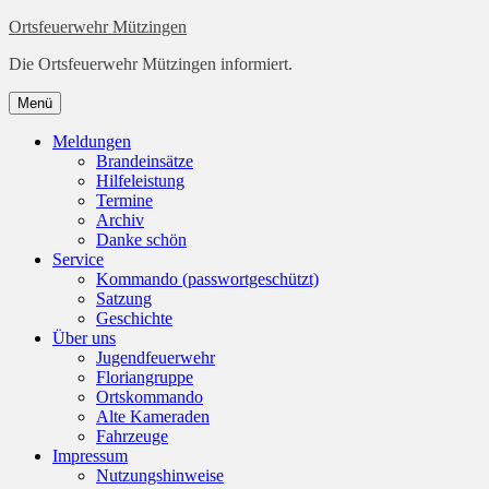
Zum
Ortsfeuerwehr Mützingen
Inhalt
Die Ortsfeuerwehr Mützingen informiert.
springen
Zum
Menü
Inhalt
springen
Meldungen
Brandeinsätze
Hilfeleistung
Termine
Archiv
Danke schön
Service
Kommando (passwortgeschützt)
Satzung
Geschichte
Über uns
Jugendfeuerwehr
Floriangruppe
Ortskommando
Alte Kameraden
Fahrzeuge
Impressum
Nutzungshinweise